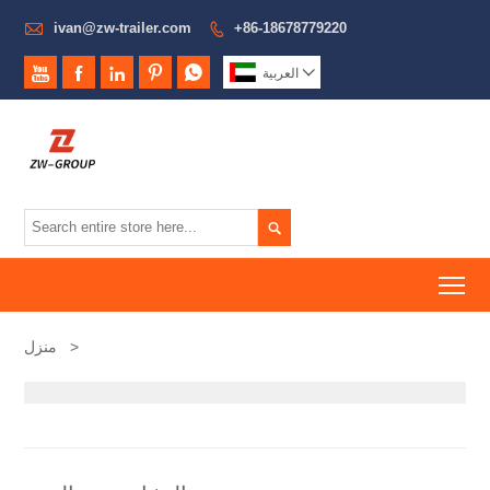

ivan@zw-trailer.com
+86-18678779220







العربية

To
>
منزل