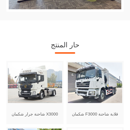
حار المنتج
شكمان F3000 قلابة شاحنة
شاحنة جرار شكمان X3000