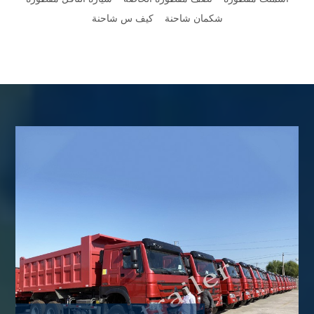
شكمان شاحنة
كيف س شاحنة