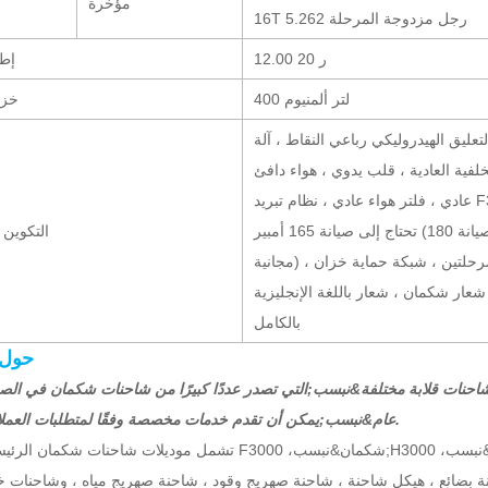
مؤخرة
16T رجل مزدوجة المرحلة 5.262
12.00 ر 20
إطا
400 لتر ألمنيوم
خزا
عليق الهيدروليكي رباعي النقاط ، آلة
لخلفية العادية ، قلب يدوي ، هواء دافئ
عادي ، فلتر هواء عادي ، نظام تبريد F3000 ، كاتم صوت مربع ، بطارية لا
تحتاج إلى صيانة 165 أمبير (نموذج الكمون مع صيانة 180Ah- بطارية
التكوين
مجانية) ، مصدات معدنية ، دواسات على مرحلتين ، شبكة حماية خزان
شعار شكمان ، شعار باللغة الإنجليزية
بالكامل
حول 
احنات قلابة مختلفة&نبسب;
التي تصدر عددًا كبيرًا من شاحنات شكمان في الص
يمكن أن تقدم خدمات مخصصة وفقًا لمتطلبات العملاء المختلفة.
عام&نبسب;
H3000 ،
شكمان&نبسب;
تشمل موديلات شاحنات شكمان الرئيسية شكمان F3000 ،