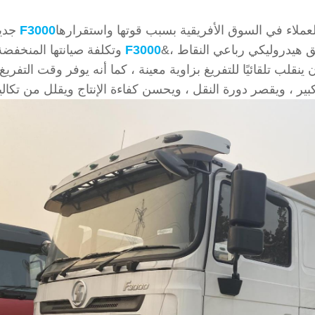
لعملاء في السوق الأفريقية بسبب قوتها واستقرارها
شكمان F3000
جدي
&نبسب;تجهيز بمقعد هيدروليكي رئيسي ، وجسر تعليق هيدروليكي رباعي النقاط ،
شكمان F3000
وتكلفة صيانتها المنخفضة
نة تبلغ 165 أمبير ، ويمكن أن ينقلب تلقائيًا للتفريغ بزاوية معينة ، كما أنه يوفر وقت التف