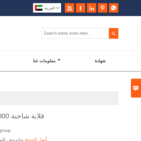






العربية

شهادة
معلومات عنا

شكمان F3000 قلابة شاحنة
group
أصل المنتج
شاندونغ ، الص