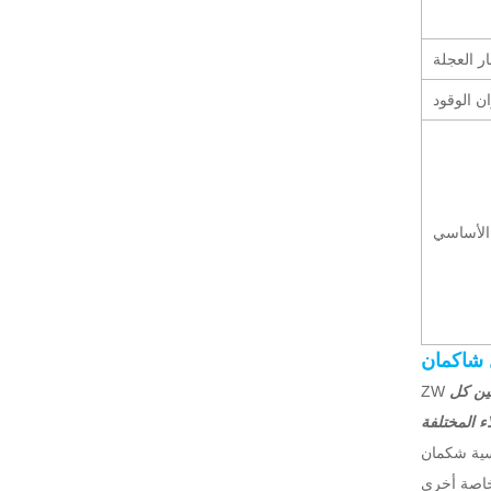
ر العجلة
ن الوقود
 الأساسي
شاكما
ن
ين كل