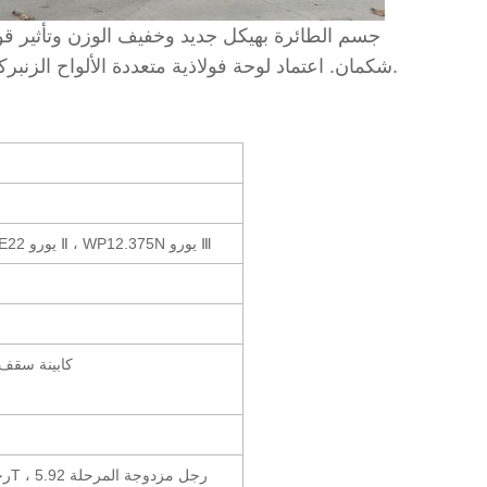
جسم الطائرة بهيكل جديد وخفيف الوزن وتأثير ق
شكمان. اعتماد لوحة فولاذية متعددة الألواح الزنبركية ، خزان هواء ، صندوق بطارية. جهاز الرفع الهيدروليكي لجسم التفريغ.
WP10.336E53 يورو Ⅴ ، WP10.340E22 يورو Ⅱ ، WP12.375N يورو Ⅲ
F3000 كابينة