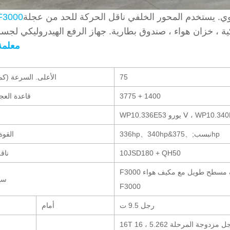
وي. يستخدم المحور الخلفي ناقل الحركة للحد من عجلة
شكمان 000
معلمة
75
الأعلى. السرعة (كم
3775 + 1400
قاعدة العج
336hp、340hp&نبسب;、375hp
القوة
10JSD180 + QH50
ناق
 سقف مسطح طويل مع مكيف هواء
سي
F3000
رجل 9.5 ت
أمام
16T رجل مزدوجة المرحلة 5.262 ، 16T رجل مزدوجة المرحلة 5.92 ،