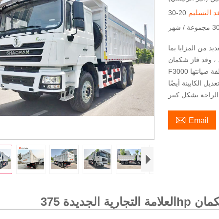
د التسليم
وعة / شهر
يد من المزايا بما
 ، وقد فاز شكمان
F3000 بقلوب العديد من العملاء الأفارقة بسبب قوتها واستقرارها وتكلفة صيانتها
يل الكابينة أيضًا

Email