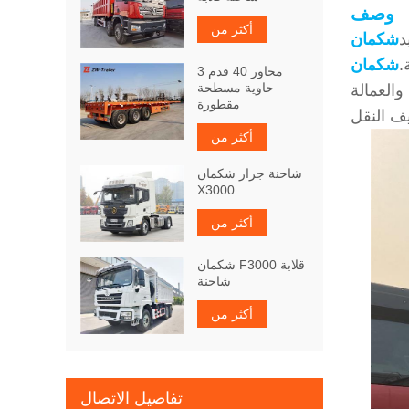
وصف
أكثر من
د
.
3 محاور 40 قدم
حاوية مسطحة
ريغ والعمالة
مقطورة
أكثر من
شاحنة جرار شكمان
X3000
أكثر من
شكمان F3000 قلابة
شاحنة
أكثر من
تفاصيل الاتصال