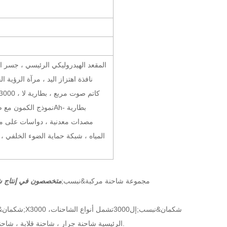
المقعد الهيدروليكي الرئيسي ، جسر الت
نافذة اهتزاز اليد ، مرآة الرؤية ا
المياه ، شبكة حماية الضوء الخلفي ، 
ZW مجموعة شاحنة مركبة&نبسب;
متخصصون في إنتاج ش
شكمان&نبسب;
إل
3000
تشمل أنواع الشاحنات
X3000 ،
شكمان&نبسب;
الرئيسية شاحنة جرار ، شاحنة قلابة ، شاحنة بضائع ، هيكل شاحنة ، شاحنة صهريج وقود ، شاحنة صهريج مياه ، وشاحنات خاصة أخرى.