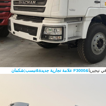
ي نيجيريا
علامة تجارية جديدة&نبسب;