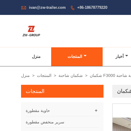

ivan@zw-trailer.com
+86-18678779220

أخبار
المنتجات
منزل
F300 قلابة شاحنة
>
شكمان شاحنة
>
المنتجات
>
منزل
المنتجات
+
حاوية مقطورة
سرير منخفض مقطورة