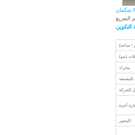
F3
 التكوين
 / ساعة)
لات (مم)
محرك
 المصنفة
ل الحركة
ارة أجرة
المحور