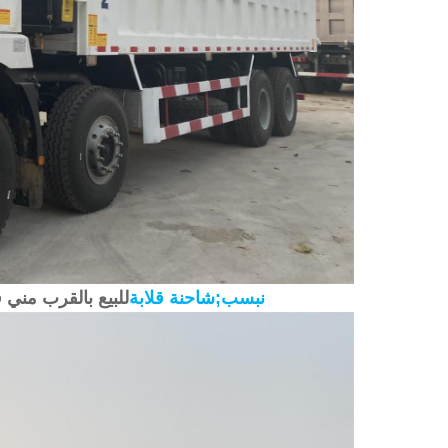
شكمان F3000&نبسب;
شاحنة قلابة
للبيع بالقرب مني ف