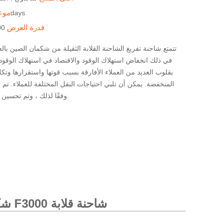
موع
20-30days
قدرة العرض
300 مجم
تتمتع شاحنة تفريغ الشاحنة القلابة الثقيلة من شكمان الصين بالعد
في ذلك انخفاض استهلاك الوقود والاقتصاد في استهلاك الوقود
المنخفضة. يمكن أن تلبي احتياجات النقل المختلفة للعملاء. تم تعد
وفقًا لذلك ، وتم تحسين الراحة بشكل كبير.
العلامة التجارية الجديدة 375hp شكمان F3000 شاحنة قلابة