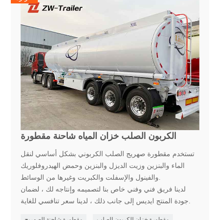
الكربون الصلب خزان المياه شاحنة مقطورة
تستخدم مقطورة صهريج الصلب الكربوني بشكل أساسي لنقل
الماء والبنزين وزيت الديزل والبنزين وحمض الهيدروفلوريك
والفينول والإسفلت والكبريت وغيرها من الوسائط.
لدينا فريق فني وفني خاص بنا لتصميمه وإنتاجه لك ، لضمان
جودة المنتج ايديس إلى جانب ذلك ، لدينا سعر تنافسي للغاية.
مقطورة خزان الكربون الصلب
مقطورة شاحنة الصهريج