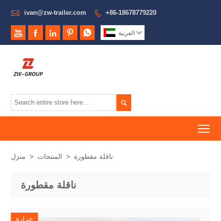

ivan@zw-trailer.com
+86-18678779220







العربية

To
ناقلة مقطورة
>
المنتجات
>
منزل
ناقلة مقطورة
حرارة