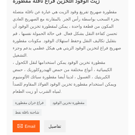
زيت الوقود التخزين فراغ ناقلة مقطورة
مقطورة صهريج تفريغ وقود الزيت هي عبارة عن ناقلة متصلة
بجزء السحب بواسطة رأس الجر. بالمقارنة مع الصهريج العادي
المكون من قطعة واحدة ، يمكن لمقطورة تخزين الوقود أن
تحسن كفاءة النقل بشكل فعال. في حالة الحمولة نفسها ، قم
بتقليل تكاليف النقل وحفظ استهلاك الوقود. مكونات مقطورة
صهريج فراغ لتخزين الوقود الزيتي هي هيكل عظمي يدعم وجزء
التشغيل.
مقطورة تخزين الوقود يمكن استخدامها لنقل الكحول ،
الكيميائية ، أنواع مختلفة من حمض الهيدروكلوريك ، حمض
الكبريتيك ، الغسول ، لدينا أيضا مقطورة سبائك الألومنيوم
ويمكن استخدام مقطورة تخزين الوقود الفولاذ المقاوم للصدأ
لمياه الشرب أو زيت الطعام.
مقطورة تخزين الوقود
فراغ خزان مقطورة
شاحنة ناقلة نفط

تفاصيل
Email