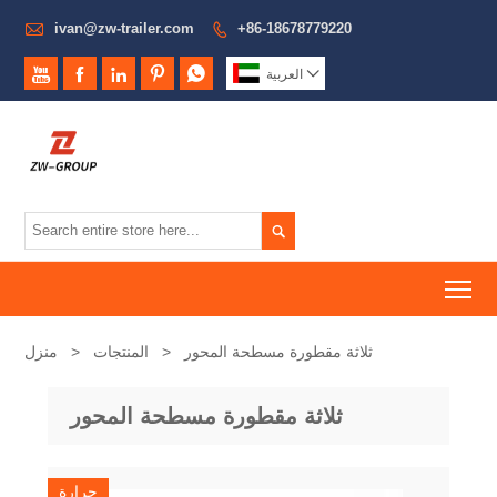

ivan@zw-trailer.com
+86-18678779220







العربية

To
ثلاثة مقطورة مسطحة المحور
>
المنتجات
>
منزل
ثلاثة مقطورة مسطحة المحور
حرارة