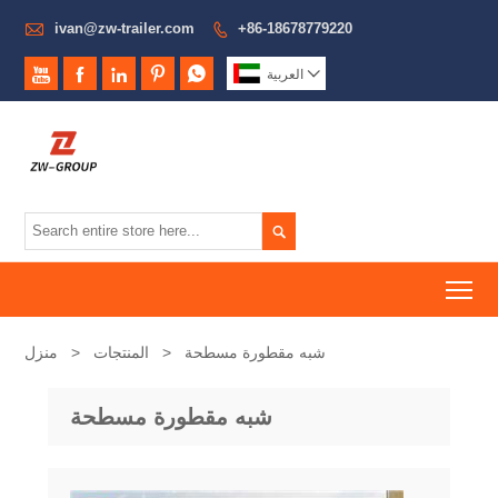

ivan@zw-trailer.com
+86-18678779220







العربية

To
شبه مقطورة مسطحة
>
المنتجات
>
منزل
شبه مقطورة مسطحة