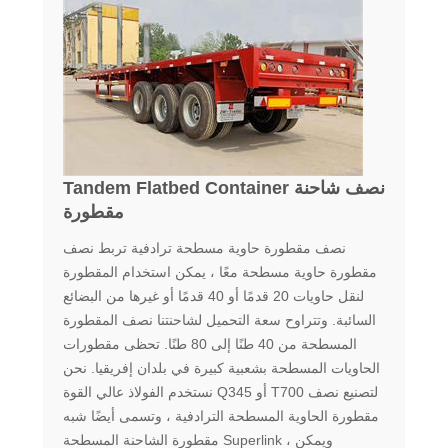
Tandem Flatbed Container نصف شاحنة
مقطورة
نصف مقطورة حاوية مسطحة ترادفية تربط نصف
مقطورة حاوية مسطحة معًا ، يمكن استخدام المقطورة
لنقل حاويات 20 قدمًا أو 40 قدمًا أو غيرها من البضائع
السائبة. وتتراوح سعة التحميل لشاحنتنا نصف المقطورة
المسطحة من 40 طنًا إلى 80 طنًا. تحظى مقطورات
الحاويات المسطحة بشعبية كبيرة في بلدان إفريقيا. نحن
نستخدم الفولاذ عالي القوة Q345 أو T700 لتصنيع نصف
مقطورة الحاوية المسطحة الترادفية ، وتسمى أيضًا شبه
مقطورة الشاحنة المسطحة Superlink ، ويمكن