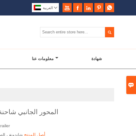






العربية

شهادة
معلومات عنا

3 المحور الجانبي شاحن
railer
أصل المنتج
شاندونغ ، الص