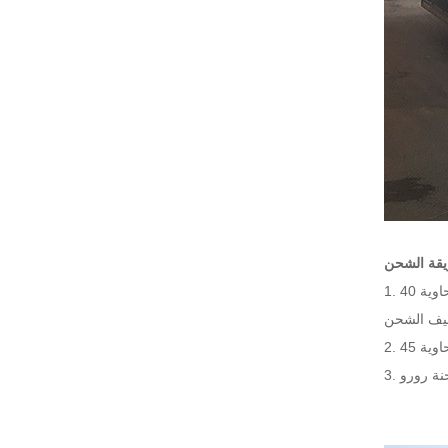
1. عادة ما تستخدم حاوية 40ft HQ ، حاوية واحدة يمكن أن تعقد 2 وحدات مقطورة مسطحة ، ولكن بهذه الطريقة تحتاج إلى خفض النهاية ويمكن أن تقلل من
ليف الشحن