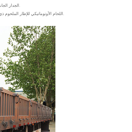
2. الجدار الجانبي لمقطورة الشاحنة الجانبية قابلة للفصل ، ثم قم بالتغيير إلى مقطورة شاحنة مسطحة.
3. اللحام الأوتوماتيكي للإطار الملحوم ذي العارضة الطولية باستخدام حشوة الصقيع ، الحزم تخترق الخيوط ولحام الجسم بالكامل.