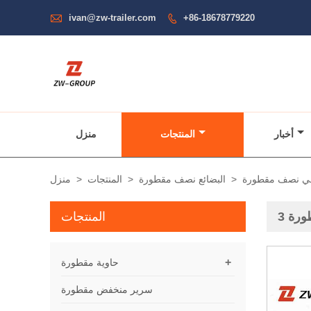

ivan@zw-trailer.com
+86-18678779220

أخبار
المنتجات
منزل
نبي نصف مقطورة
>
البضائع نصف مقطورة
>
المنتجات
>
منزل
طورة
المنتجات
+
حاوية مقطورة
سرير منخفض مقطورة