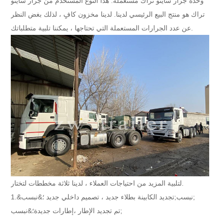
وحدة جرار ساينو تراك مستعملة: هذا النوع المستخدم من جرار ساينو
تراك هو منتج البيع الرئيسي لدينا. لدينا مخزون كافٍ ، لذلك بغض النظر
عن عدد الجرارات المستعملة التي تحتاجها ، يمكننا تلبية متطلباتك.
لتلبية المزيد من احتياجات العملاء ، لدينا ثلاثة مخططات لتختار.
تجديد الكابينة بطلاء جديد ، تصميم داخلي جديد ؛&نبسب;
1.&نبسب;
إطارات جديدة؛&نبسب;
تم تجديد الإطار ،