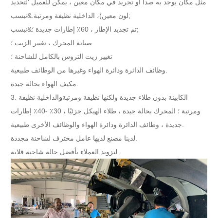
مثل مكان يوجد به صدأ أو تجريد في مكان معين ، يمكن للعميل '
لتحديد
، الداخلية نظيفة ومرتبة.&نبسب;
لون معين)
تم تجديد الإطار ، 60٪ إطارات جديدة ؛&نبسب;
صيانة المحرك ، تغيير الزيت ؛
تغيير زيت التروس بالكامل للشاحنة ؛
وظائف الدائرة ودائرة الهواء وغيرها من الوظائف طبيعية.
مكيف الهواء بحالة جيدة.
3. الكابينة بدون طلاء جديدة ولكنها نظيفة ومرتبة
و
الداخلية نظيفة
ومرتبة ؛ المحرك بحالة جيدة ، طلاء الهيكل جزئيًا ، 30٪ -40٪ إطارات
جديدة ، وظائف الدائرة ودائرة الهواء والوظائف الأخرى طبيعية.
لدينا مصنع لديها عامل محترف لشاحنة مجددة.
لتزويد العملاء بأفضل حالة شاحنة قلابة.