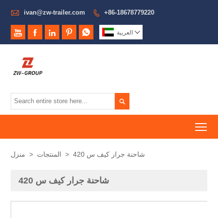

ivan@zw-trailer.com
+86-18678779220







العربية

To
شاحنة جرار كيف س 420
>
المنتجات
>
منزل
شاحنة جرار كيف س 420