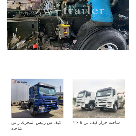
شاحنة جرار كيف س 6 × 4
كيف س رئيس المحرك رأس
شاحنة