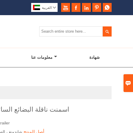






العربية

شهادة
معلومات عنا

اسمنت ناقلة البضائع السا
railer
أصل المنتج
شاندونغ ، الص