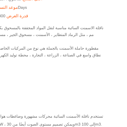
موعد التس
المحدد 20-30Days
قدرة العرض
300 مجموعات / 
مم ، مثل الرماد المتطاير ، الأسمنت ، مسحوق الجير ، مس
مقطورة حاملة الأسمنت بالجملة هي نوع من المركبات الخاص
نطاق واسع في الصناعة ، الزراعة ، التجارة ، محطة توليد الكهرباء
تستخدم ناقلة الأسمنت السائبة محركات مشهورة وضاغطات هواء 
مخصصة وفقًا لاحتياجات العملاء. يمكن تصميم Cile صومعة عرض مختصر لفيلم كنوع V أو W ، ويمكن تصميم مستوى الصوت أيضًا من 30m3 إلى 100m3.