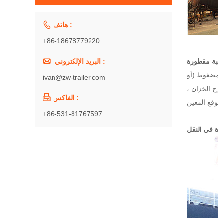

هاتف :
+86-18678779220

البريد الإلكتروني :
مضغوط (أو
ivan@zw-trailer.com
ج الخزان ،

الفاكس :
+86-531-81767597