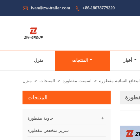

ivan@zw-trailer.com
+86-18678779220

أخبار
المنتجات
منزل
لبضائع السائبة مقطورة
>
اسمنت مقطورة
>
المنتجات
>
منزل
مقطورة
المنتجات
+
حاوية مقطورة
سرير منخفض مقطورة