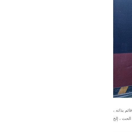
ئم بذاته ،