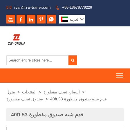

ivan@zw-trailer.com
+86-18678779220







العربية

To
>
البضائع نصف مقطورة
>
المنتجات
>
منزل
40ft 53 قدم شبه صندوق مقطورة
>
صندوق نصف مقطورة
40ft 53 قدم شبه صندوق مقطورة