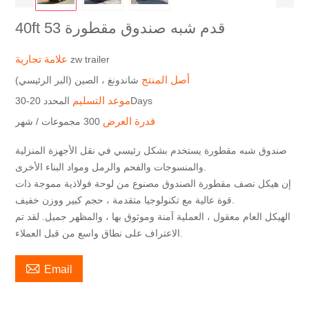
40ft 53 قدم شبه صندوق مقطورة
علامة تجارية
zw trailer
أصل المنتج
شاندونغ ، الصين (البر الرئيسي)
موعد التسليم
المحدد 20-30Days
قدرة العرض
300 مجموعات / شهر
صندوق شبه مقطورة يستخدم بشكل رئيسي في نقل الأجهزة المنزلية
والمنسوجات والفحم والرمل ومواد البناء الأخرى.
إن هيكل نصف مقطورة الصندوق مصنوع من لوحة فولاذية مموجة ذات
قوة عالية مع تكنولوجيا متقدمة ، حجم كبير ووزن خفيف.
الهيكل العام معقول ، العملية آمنة وموثوق بها ، والمظهر جميل. لقد تم
الاعتراف على نطاق واسع من قبل العملاء.

Email