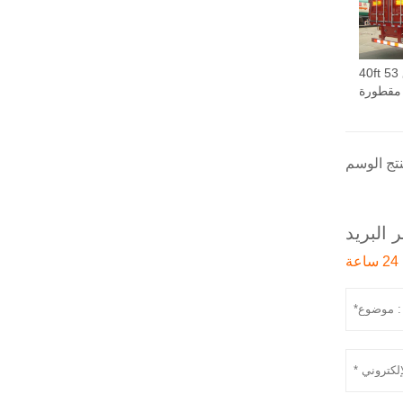
40ft 53 قدم شبه صندوق
مقطورة
 البريد