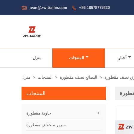

ivan@zw-trailer.com
+86-18678779220

أخبار
المنتجات
منزل
ق نصف مقطورة
>
البضائع نصف مقطورة
>
المنتجات
>
منزل
قطورة
المنتجات
+
حاوية مقطورة
سرير منخفض مقطورة