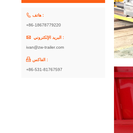

هاتف :
+86-18678779220

البريد الإلكتروني :
ivan@zw-trailer.com

الفاكس :
+86-531-81767597