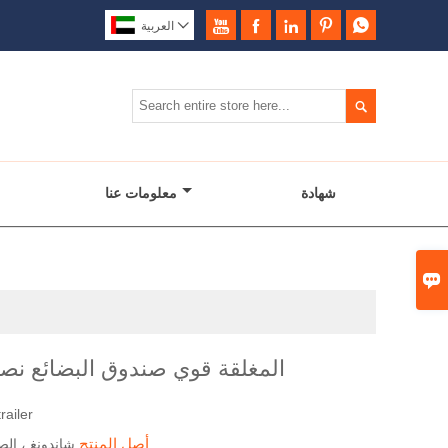






العربية

شهادة
معلومات عنا

المغلقة قوي صندوق البضائع ن
railer
أصل المنتج
شاندونغ ، الص