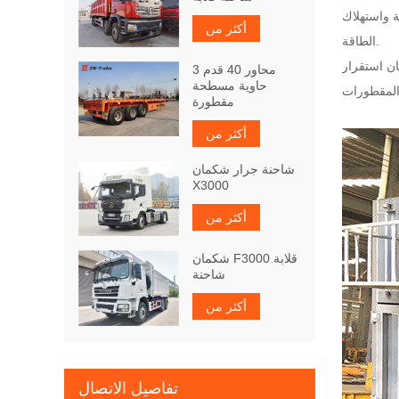
ة واستهلاك
أكثر من
الطاقة.
ان استقرار
3 محاور 40 قدم
حاوية مسطحة
مقطورة
أكثر من
شاحنة جرار شكمان
X3000
أكثر من
شكمان F3000 قلابة
شاحنة
أكثر من
تفاصيل الاتصال