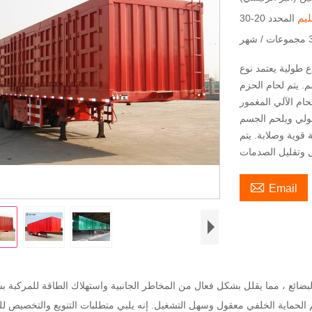
ليم
شهر
طولية يعتمد نوع
 نوع معقوفة. ارتفاع اللوحة من 400 مم إلى 550 مم. يتم لحام الحزم
لطولي ويلحم الجسم
 قوية وصلابة. يتم

Email