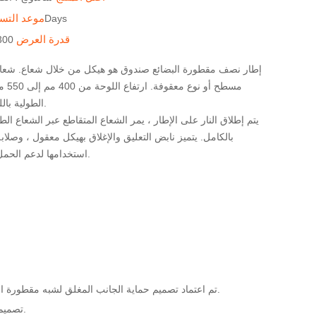
موعد التس
المحدد 20-30Days
قدرة العرض
300 مجموعات / 
إطار نصف مقطورة البضائع صندوق هو هيكل من خلال شعاع. شعاع 
مسطح أو
الطولية باللحام الآلي المغمور.
يتم إطلاق النار على الإطار ، يمر الشعاع المتقاطع عبر الشعاع ا
بالكامل. يتميز نابض التعليق والإغلاق بهيكل معقول ، وصلابة
استخدامها لدعم الحمل وتقليل الصدمات.
تم اعتماد تصميم حماية الجانب المغلق لشبه مقطورة البضائع ، مما يقلل بشكل فعال من المخاطر الجانبية واستهلاك الطاقة للمركبة بسرعة عالية.
تصميم الحماية الخلفي معقول وسهل التشغيل. إنه يلبي متطلبات التنويع والتخصيص للمستخدمين.